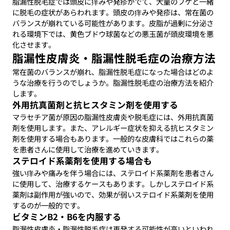
脂漏性脱毛症では頭皮に痒みや発疹がでて、大量のフケと一緒
に脱毛の症状があらわれます。頭皮の痒みや発疹は、常在菌の
バランスが崩れている可能性があります。皮脂が過剰に分泌さ
れる環境下では、黄色ブドウ球菌などの悪玉菌が頭皮環境を悪
化させます。
脂漏性皮膚炎・脂漏性脱毛症の治療方法
常在菌のバランスが崩れ、脂漏性脱毛症になった場合はどのよ
うな治療を行うのでしょうか。脂漏性脱毛症の治療方法を紹介
します。
外用抗真菌剤と抗ヒスタミン剤を使用する
マラセチア菌が原因の脂漏性皮膚炎や脱毛症には、外用抗真菌
剤を使用します。また、アレルギー症状を抑える抗ヒスタミン
剤を使用する場合もあります。一般的な皮膚科ではこれらの薬
を患者さんに使用して治療を進めていきます。
ステロイド系薬剤を使用する場合も
強い痒みや痛みを伴う場合には、ステロイド系薬剤を患者さん
に使用して、治療するケースもあります。しかしステロイド系
薬剤は副作用が強いので、効果が弱いステロイド系薬剤を使用
するのが一般的です。
ビタミンB2・B6を内服する
脂漏性皮膚炎・脂漏性脱毛症は再発する可能性が高いといわれ