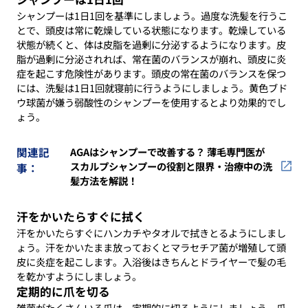
シャンプーは1日1回を基準にしましょう。過度な洗髪を行うこ
とで、頭皮は常に乾燥している状態になります。乾燥している
状態が続くと、体は皮脂を過剰に分泌するようになります。皮
脂が過剰に分泌されれば、常在菌のバランスが崩れ、頭皮に炎
症を起こす危険性があります。頭皮の常在菌のバランスを保つ
には、洗髪は1日1回就寝前に行うようにしましょう。黄色ブド
ウ球菌が嫌う弱酸性のシャンプーを使用するとより効果的でし
ょう。
関連記
AGAはシャンプーで改善する？ 薄毛専門医が
スカルプシャンプーの役割と限界・治療中の洗
事：
髪方法を解説！
汗をかいたらすぐに拭く
汗をかいたらすぐにハンカチやタオルで拭きとるようにしまし
ょう。汗をかいたまま放っておくとマラセチア菌が増殖して頭
皮に炎症を起こします。入浴後はきちんとドライヤーで髪の毛
を乾かすようにしましょう。
定期的に爪を切る
雑菌がたくさんいる爪は、定期的に切るようにしましょう。爪