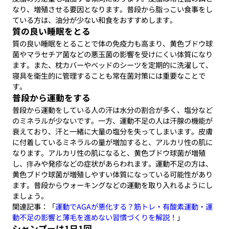
なり、増殖させる要因となります。普段から脂っこい食事をし
ている方は、油分が少ない和食をおすすめします。
質の良い睡眠をとる
質の良い睡眠をとることで体の免疫力も高まり、黄色ブドウ球
菌やマラセチア菌などの悪玉菌の影響を受けにくい体質になり
ます。また、枕カバーやベッドのシーツを定期的に洗濯して、
寝具を衛生的に管理することも常在菌対策には重要なことで
す。
普段から運動をする
普段から運動をしている人の汗は水分の割合が多く、塩分など
のミネラルが少ないです。一方、運動不足の人は汗腺の機能が
衰えており、汗と一緒に大量の塩分を失ってしまいます。皮膚
に付着しているミネラルの量が増加すると、アルカリ性の肌に
なります。アルカリ性の肌になると、黄色ブドウ球菌が増殖
し、痒みや発疹などの症状があらわれます。運動不足の方は、
黄色ブドウ球菌が増殖しやすい体質になっている可能性があり
ます。普段からウォーキングなどの運動を取り入れるようにし
ましょう。
関連記事：「
運動でAGAが悪化する？筋トレ・有酸素運動・運
動不足の影響と薄毛を進めない習慣づくりを解説！
」
シャンプーは1日1回