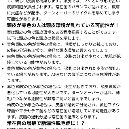
て、新しい皮膚を構築します。頭皮では、フケという形で古い
皮膚細胞が排出されます。常在菌のバランスが乱れると、皮膚
に炎症などが起き、ターンオーバーのサイクルを早めてしまう
可能性があります。
頭皮が赤色の人は頭皮環境が乱れている可能性が！
実は頭皮の色で頭皮環境をある程度把握することができます。
以下に頭皮の色と頭皮の状態を示します。
青色 頭皮の色が青色の場合は、毛根がしっかりと残っており、
皮脂の分泌も正常で、良好な頭皮環境と言えるでしょう。
白色 頭皮の色が白色の場合は、皮脂の分泌が少なく、地肌が乾
燥している可能性があります。
黄色 頭皮の色が黄色の場合は、過剰に分泌された皮脂が酸化し
ている場合があります。AGAなどの薄毛につながる危険性があ
ります。
赤色 頭皮の色が赤色の場合は、炎症が起きており、頭皮環境が
悪化している可能性が大きいです。ターンオーバーが乱れ、薄
毛につながる危険性が非常に高いと言えるでしょう。
頭皮の色が赤色の場合は、皮脂が過剰に分泌され、黄色ブドウ
球菌やマラセチア菌などの常在菌が増殖している可能性があり
ます。皮脂の過剰分泌は常在菌の温床となります。
常在菌の増殖で脂漏性脱毛症に！？