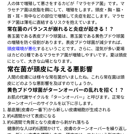
人の体で増殖して悪さをするカビが「マラセチア菌」です。マ
ラセチア菌は皮脂を餌にして、増殖をします。頭皮・胸・脇・
首・耳・背中などの部位で増殖して炎症を起こします。マラセ
チア菌は薄毛に直結するリスクを抱えています。
常在菌のバランスが崩れると炎症が起きる！？
善玉菌である表皮ブドウ球菌は、悪玉菌である黄色ブドウ球菌
の増殖を防ぐ役割があります。表皮ブドウ球菌が減少すれば、
頭皮環境が悪化
するということです。さらに、湿気が多い夏場
はカビの1種であるマラセチア菌が増殖しやすいです。夏は頭皮
にとって、大きな山場となります。
常在菌が頭皮に与える悪影響
人間の皮膚には様々な常在菌がいましたね。これら常在菌は頭
皮にどのような悪影響を及ぼすのでしょうか。
黄色ブドウ球菌がターンオーバーの乱れを招く！？
お肌の代謝サイクルを「ターンオーバー」と呼びます。正常な
ターンオーバーのサイクルを以下に示します。
基底層(皮膚の一番下)から新しい皮膚細胞が生成される
約4週間かけて表皮になる
約6週間で角質となり皮膚から剥がれ落ちる
健康的な人は約6週間かけて、皮膚のターンオーバーを繰り返し