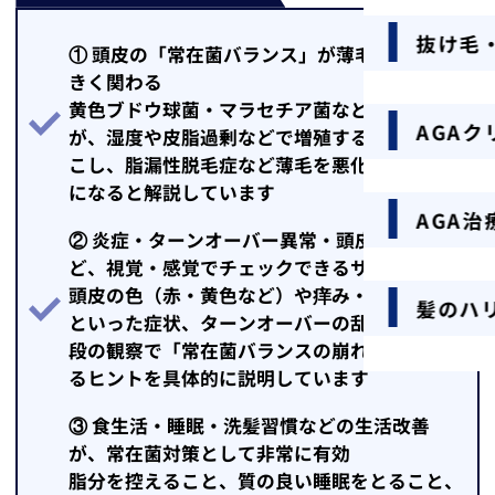
抜け毛
① 頭皮の「常在菌バランス」が薄毛進行に大
きく関わる
黄色ブドウ球菌・マラセチア菌などの常在菌
AGA
が、湿度や皮脂過剰などで増殖すると炎症を起
こし、脂漏性脱毛症など薄毛を悪化させる原因
になると解説しています
AGA治
② 炎症・ターンオーバー異常・頭皮の赤みな
ど、視覚・感覚でチェックできるサインがある
頭皮の色（赤・黄色など）や痒み・発疹・フケ
髪のハ
といった症状、ターンオーバーの乱れなど、普
段の観察で「常在菌バランスの崩れ」を見つけ
るヒントを具体的に説明しています
③ 食生活・睡眠・洗髪習慣などの生活改善
が、常在菌対策として非常に有効
脂分を控えること、質の良い睡眠をとること、