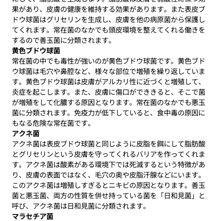
果があり、皮膚の健康を維持する効果があります。また表皮ブ
ドウ球菌はグリセリンを生成し、皮膚を他の病原菌から保護し
てくれます。常在菌のなかでも頭皮環境を整えてくれる働きを
するので善玉菌に分類されます。
黄色ブドウ球菌
常在菌の中でも毒性が強いのが黄色ブドウ球菌です。黄色ブド
ウ球菌は毛穴や鼻腔など、様々な部位で増殖を繰り返していま
す。黄色ブドウ球菌は皮膚がアルカリ性に近づくと増殖して、
炎症を起こします。また、皮膚に傷口ができきると、そこで菌
が増殖をして化膿する原因となります。常在菌のなかでも悪玉
菌に分類されます。免疫力が低下していると、食中毒の原因に
もなる危険な常在菌です。
アクネ菌
アクネ菌は表皮ブドウ球菌と同じように皮脂を餌にして脂肪酸
とグリセリンという皮膚を守ってくれるバリアを作ってくれま
す。アクネ菌は酸素がある環境下では死滅するという特徴があ
り、皮膚の表面ではなく、毛穴の奥や皮脂汗腺などにいます。
このアクネ菌は増殖しすぎるとニキビの原因となります。善玉
菌と悪玉菌、両方の性質を併せ持っている菌を「日和見菌」と
呼び、アクネ菌は日和見菌に分類されます。
マラセチア菌