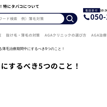
と！特にタバコについて
10:
電
050-
話
受
付
覧
抜け毛・薄毛の対策
AGAクリニックの選び方
AGA治
よる薄毛治療期間中にするべき5つのこと！
中にするべき5つのこと！