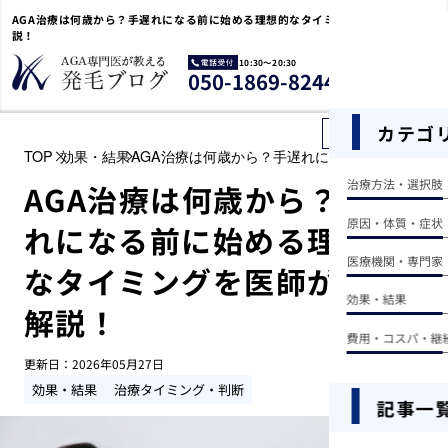
AGA治療は何歳から？手遅れになる前に始める理想的なタイミングを医師が徹底解
説！
10:30〜20:30
電
050-1869-8244
話
受
付
カテゴ
記事を探す
TOP
効果・結果
AGA治療は何歳から？手遅れになる前に始める理
治療方法・選択肢
AGA治療は何歳から？手遅
原因・体質・症状
れになる前に始める理想的
医療機関・専門家
なタイミングを医師が徹底
効果・結果
解説！
費用・コスパ・継
更新日：
2026年05月27日
効果・結果
治療タイミング・判断
記事一