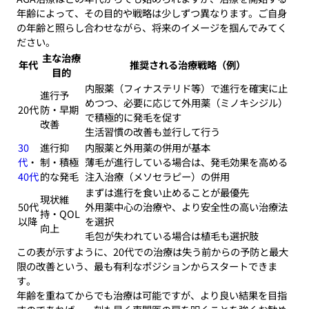
年齢によって、その目的や戦略は少しずつ異なります。ご自身
の年齢と照らし合わせながら、将来のイメージを掴んでみてく
ださい。
主な治療
年代
推奨される治療戦略（例）
目的
内服薬（フィナステリド等）で進行を確実に止
進行予
めつつ、必要に応じて外用薬（ミノキシジル）
20代
防・早期
で積極的に発毛を促す
改善
生活習慣の改善も並行して行う
30
進行抑
内服薬と外用薬の併用が基本
代
・
制・積極
薄毛が進行している場合は、発毛効果を高める
40代
的な発毛
注入治療（メソセラピー）の併用
まずは進行を食い止めることが最優先
現状維
50代
外用薬中心の治療や、より安全性の高い治療法
持・QOL
以降
を選択
向上
毛包が失われている場合は植毛も選択肢
この表が示すように、20代での治療は失う前からの予防と最大
限の改善という、最も有利なポジションからスタートできま
す。
年齢を重ねてからでも治療は可能ですが、より良い結果を目指