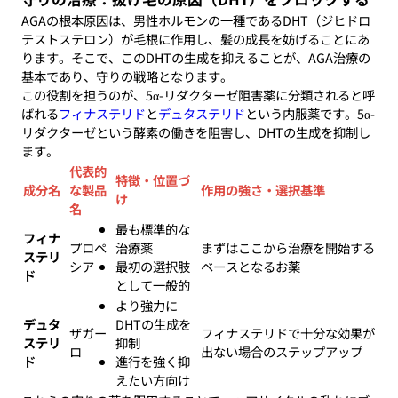
AGAの根本原因は、男性ホルモンの一種であるDHT（ジヒドロ
テストステロン）が毛根に作用し、髪の成長を妨げることにあ
ります。そこで、このDHTの生成を抑えることが、AGA治療の
基本であり、守りの戦略となります。
この役割を担うのが、5α-リダクターゼ阻害薬に分類されると呼
ばれる
フィナステリド
と
デュタステリド
という内服薬です。5α-
リダクターゼという酵素の働きを阻害し、DHTの生成を抑制し
ます。
代表的
特徴・位置づ
成分名
な製品
作用の強さ・選択基準
け
名
最も標準的な
フィナ
プロペ
治療薬
まずはここから治療を開始する
ステリ
シア
最初の選択肢
ベースとなるお薬
ド
として一般的
より強力に
デュタ
DHTの生成を
ザガー
フィナステリドで十分な効果が
ステリ
抑制
ロ
出ない場合のステップアップ
ド
進行を強く抑
えたい方向け