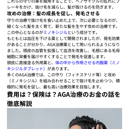
これらの守りの薬を服用することで、ヘアサイクルの乱れにブ
レーキをかけ、抜け毛を減らし、髪が抜けるのを防ぎます。
攻めの治療：髪の成長を促し、発毛させる
守りの治療で抜け毛を食い止めた上で、次に必要となるのが、
細くなった髪を太く育て、新たな髪を生やす攻めの治療です。
この中心となるのが
ミノキシジル
という成分です。
もともとは血圧を下げる薬として開発されましたが、発毛効果
があることが分かり、AGA治療薬として用いられるようになり
ました。頭皮の血管を拡張して血流を改善し、毛根にある毛母
細胞に栄養を届けやすくすることで発毛を促進します。
頭皮に直接塗る外用薬と、
体の中から作用させる内服薬（ミノ
キシジルタブレット）
があります。
多くのAGA治療では、この守り（フィナステリド等）と攻め
（ミノキシジル）を組み合わせることで抜け毛を止めつつ、積
極的に発毛を促し、最も高い治療効果を目指します。
費用は？保険は？AGA治療のお金の話を
徹底解説