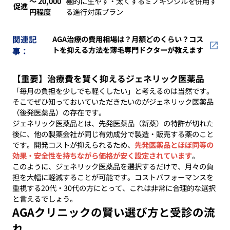
〜 20,000
極的に生やす・太くするミノキシジルを併用す
促進
円程度
る進行対策プラン
関連記
AGA治療の費用相場は？月額どのくらい？コス
トを抑える方法を薄毛専門ドクターが教えます
事：
【重要】治療費を賢く抑えるジェネリック医薬品
「毎月の負担を少しでも軽くしたい」と考えるのは当然です。
そこでぜひ知っておいていただきたいのがジェネリック医薬品
（後発医薬品）の存在です。
ジェネリック医薬品とは、先発医薬品（新薬）の特許が切れた
後に、他の製薬会社が同じ有効成分で製造・販売する薬のこと
です。開発コストが抑えられるため、
先発医薬品とほぼ同等の
効果・安全性を持ちながら価格が安く設定されています
。
このように、ジェネリック医薬品を選択するだけで、月々の負
担を大幅に軽減することが可能です。コストパフォーマンスを
重視する20代・30代の方にとって、これは非常に合理的な選択
と言えるでしょう。
AGAクリニックの賢い選び方と受診の流
れ