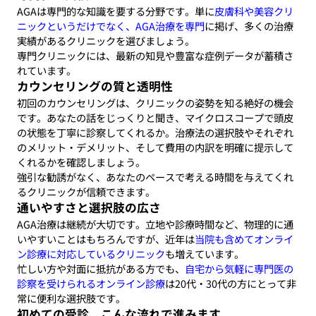
AGAは専門的な知識を要する分野です。単に
皮膚科や美容クリ
ニックというだけでなく、AGA治療を専門
に掲げ、多くの治療
実績があるクリニックを選びましょう。
専門クリニックには、最新の知見や豊富な症例データが蓄積さ
れています。
カウンセリングの質と透明性
初回のカウンセリングは、クリニックの姿勢を知る絶好の機会
です。あなたの話をじっくりと聞き、マイクロスコープで頭皮
の状態を丁寧に診察してくれるか。治療法の選択肢やそれぞれ
のメリット・デメリット、そして費用の内訳を明確に提示して
くれるかを確認しましょう。
強引な勧誘がなく、あなたのペースで考える時間を与えてくれ
るクリニックが信頼できます。
通いやすさと選択肢の広さ
AGA治療は継続が大切です。立地や診療時間など、物理的に通
いやすいことはもちろんですが、近年は
当院も含めてオンライ
ン診療に対応しているクリニック
も増えています。
忙しい方や対面に抵抗がある方でも、
自宅から気軽に専門医の
診察を受けられるオンライン診療
は20代・30代の方にとって非
常に便利な選択肢です。
初めての受診、こんな流れで進みます