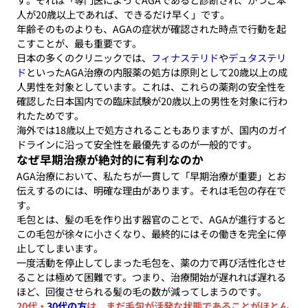
人が20歳以上であれば、できるだけ早く」です。
年齢そのものよりも、AGAの症状が確認された時点で行動を起
こすことが、最も重要です。
日本の多くのクリニックでは、
フィナステリド
や
デュタステリ
ド
といったAGA治療の内服薬の処方は原則として20歳以上の成
人男性を対象としています。これは、これらの薬剤の安全性を
確認した日本国内での臨床試験が20歳以上の男性を対象に行わ
れたためです。
海外では18歳以上で処方されることもありますが、国内のガイ
ドラインに沿って安全性を最優先するのが一般的です。
なぜ早期治療が絶対的に有利なのか
AGA治療において、私たちが一貫して「早期治療が重要」とお
伝えするのには、明確な理由があります。それは毛包の存在で
す。
毛包とは、髪の毛を作り出す器官のことで、AGAが進行すると
この毛包が徐々に小さくなり、最終的にはその働きを完全に停
止してしまいます。
一度活動を停止してしまった毛包を、薬の力で再び活性化させ
ることは極めて困難です。つまり、治療開始が遅れれば遅れる
ほど、回復させられる髪の毛の数が減ってしまうのです。
20代・
30代の方
は、まだ毛包が活発な状態であることがほとん