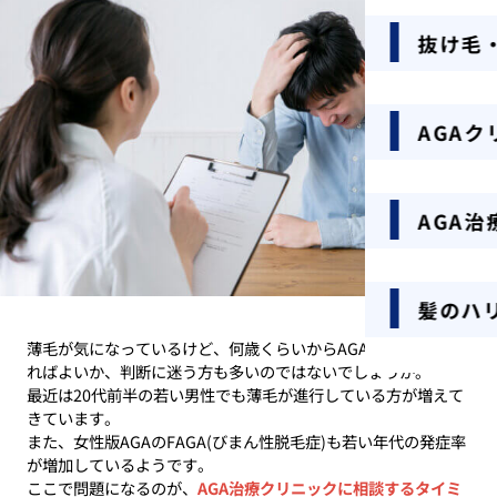
抜け毛
AGA
AGA治
髪のハ
薄毛が気になっているけど、何歳くらいからAGA治療を開始す
ればよいか、判断に迷う方も多いのではないでしょうか。
最近は20代前半の若い男性でも薄毛が進行している方が増えて
きています。
また、女性版AGAのFAGA(びまん性脱毛症)も若い年代の発症率
が増加しているようです。
ここで問題になるのが、
AGA治療クリニックに相談するタイミ