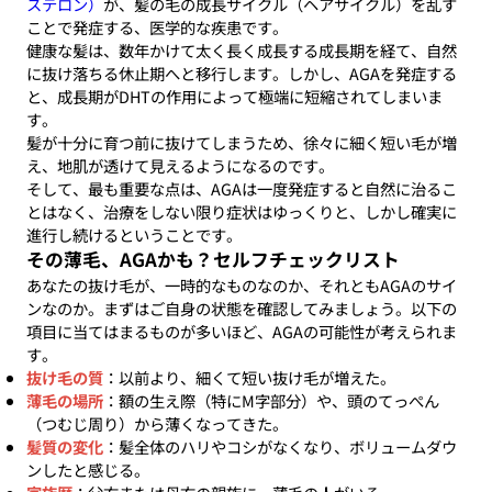
ステロン）
が、髪の毛の成長サイクル（ヘアサイクル）を乱す
ことで発症する、医学的な疾患です。
健康な髪は、数年かけて太く長く成長する成長期を経て、自然
に抜け落ちる休止期へと移行します。しかし、AGAを発症する
と、成長期がDHTの作用によって極端に短縮されてしまいま
す。
髪が十分に育つ前に抜けてしまうため、徐々に細く短い毛が増
え、地肌が透けて見えるようになるのです。
そして、最も重要な点は、AGAは一度発症すると自然に治るこ
とはなく、治療をしない限り症状はゆっくりと、しかし確実に
進行し続けるということです。
その薄毛、AGAかも？セルフチェックリスト
あなたの抜け毛が、一時的なものなのか、それともAGAのサイ
ンなのか。まずはご自身の状態を確認してみましょう。以下の
項目に当てはまるものが多いほど、AGAの可能性が考えられま
す。
抜け毛の質
：以前より、細くて短い抜け毛が増えた。
薄毛の場所
：額の生え際（特にM字部分）や、頭のてっぺん
（つむじ周り）から薄くなってきた。
髪質の変化
：髪全体のハリやコシがなくなり、ボリュームダウ
ンしたと感じる。