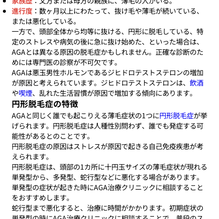
家族歴
：父方または母方の親族に、薄毛の人がいる。
進行度
：数ヶ月以上にわたって、抜け毛や薄毛が続いている、
または悪化している。
一方で、頭部全体から均等に抜ける、円形に脱毛している、特
定のストレスや病気の後に急に抜け始めた、といった場合は、
AGAとは異なる原因の脱毛症かもしれません。正確な診断のた
めには専門医の診察が不可欠です。
AGAは悪玉男性ホルモンであるジヒドロテストステロンの増加
が原因と考えられています。ジヒドロテストステロンは、
飲酒
や
喫煙
、乱れた生活習慣が原因で増加する傾向にあります。
円形脱毛症の特徴
AGAと同じく誰でも起こりえる薄毛症状の1つに
円形脱毛症
が挙
げられます。円形脱毛症は人種性別問わず、誰でも発症する可
能性があるとのことです。
円形脱毛症の原因はストレスが原因で起きる自己免疫疾患が考
えられます。
円形脱毛症は、頭部の1カ所に十円玉サイズの薄毛症状が現れる
単発型から、多発型、蛇行型などに悪化する場合があります。
単発型の症状が起きた時にAGA治療クリニックに相談すること
をおすすめします。
蛇行型まで悪化すると、治療に時間がかかります。初期症状の
単発型の時にAGA治療クリニックに相談することで、普段のス