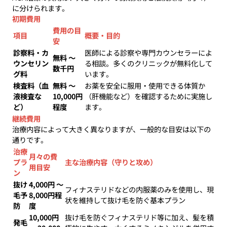
に分けられます。
初期費用
費用の目
項目
概要・目的
安
診察料・カ
医師による診察や専門カウンセラーによ
無料 〜
ウンセリン
る相談。多くのクリニックが無料化して
数千円
グ料
います。
検査料（血
無料 〜
お薬を安全に服用・使用できる体質か
液検査な
10,000円
（肝機能など）を確認するために実施し
ど）
程度
ます。
継続費用
治療内容によって大きく異なりますが、一般的な目安は以下の
通りです。
治療
月々の費
プラ
主な治療内容（守りと攻め）
用目安
ン
抜け
4,000円 〜
フィナステリドなどの内服薬のみを使用し、現
毛予
8,000円程
状を維持して抜け毛を防ぐ基本プラン
防
度
10,000円
抜け毛を防ぐフィナステリド等に加え、髪を積
発毛