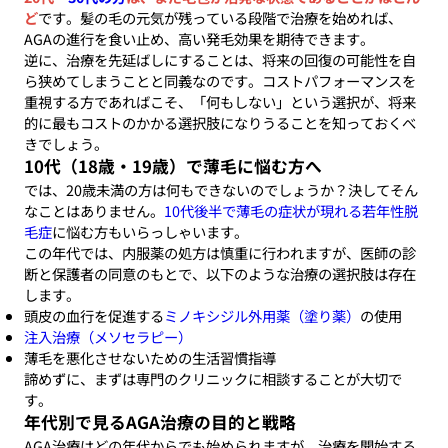
ど
です。髪の毛の元気が残っている段階で治療を始めれば、
AGAの進行を食い止め、高い発毛効果を期待できます。
逆に、治療を先延ばしにすることは、将来の回復の可能性を自
ら狭めてしまうことと同義なのです。コストパフォーマンスを
重視する方であればこそ、「何もしない」という選択が、将来
的に最もコストのかかる選択肢になりうることを知っておくべ
きでしょう。
10代（18歳・19歳）で薄毛に悩む方へ
では、20歳未満の方は何もできないのでしょうか？決してそん
なことはありません。
10代後半で薄毛の症状が現れる若年性脱
毛症
に悩む方もいらっしゃいます。
この年代では、内服薬の処方は慎重に行われますが、医師の診
断と保護者の同意のもとで、以下のような治療の選択肢は存在
します。
頭皮の血行を促進する
ミノキシジル外用薬（塗り薬）
の使用
注入治療（メソセラピー）
薄毛を悪化させないための生活習慣指導
諦めずに、まずは専門のクリニックに相談することが大切で
す。
年代別で見るAGA治療の目的と戦略
AGA治療はどの年代からでも始められますが、治療を開始する