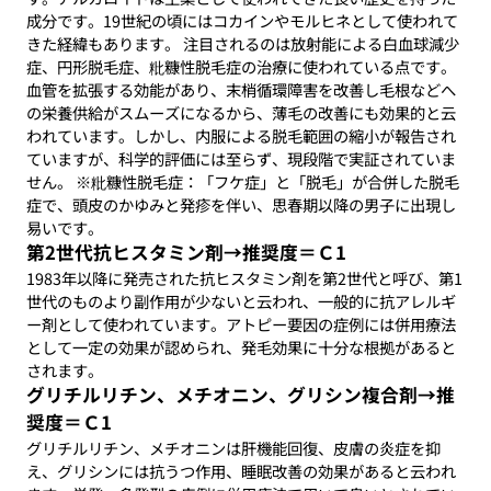
成分です。19世紀の頃にはコカインやモルヒネとして使われて
きた経緯もあります。 注目されるのは放射能による白血球減少
症、円形脱毛症、粃糠性脱毛症の治療に使われている点です。
血管を拡張する効能があり、末梢循環障害を改善し毛根などへ
の栄養供給がスムーズになるから、薄毛の改善にも効果的と云
われています。しかし、内服による脱毛範囲の縮小が報告され
ていますが、科学的評価には至らず、現段階で実証されていま
せん。 ※粃糠性脱毛症：「フケ症」と「脱毛」が合併した脱毛
症で、頭皮のかゆみと発疹を伴い、思春期以降の男子に出現し
易いです。
第2世代抗ヒスタミン剤→推奨度＝Ｃ1
1983年以降に発売された抗ヒスタミン剤を第2世代と呼び、第1
世代のものより副作用が少ないと云われ、一般的に抗アレルギ
ー剤として使われています。アトピー要因の症例には併用療法
として一定の効果が認められ、発毛効果に十分な根拠があると
されます。
グリチルリチン、メチオニン、グリシン複合剤→推
奨度＝Ｃ1
グリチルリチン、メチオニンは肝機能回復、皮膚の炎症を抑
え、グリシンには抗うつ作用、睡眠改善の効果があると云われ