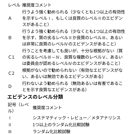
レベル
推奨度コメント
行うよう強く勧められる（少なくとも1つ以上の有効性
Ａ
を示すレベルⅠ、もしくは良質のレベルⅡのエビデン
スがあること）
行うよう強く勧められる（少なくとも1つ以上の有効性
Ｂ
を示す、質の劣るレベルⅡか良質のレベルⅢ、あるい
は非常に良質のレベルⅣのエビデンスがあること）
行うことを考慮しても良いが、十分な根拠がない（質
Ｃ1
の劣るレベルⅢ～Ⅳ、良質な複数のレベルⅤ、あるい
は委員会が認めるレベルⅣのエビデンスがあること）
根拠がないので勧められない（有効なエビデンスがな
Ｃ2
い、あるいは無効であるエビデンスがある）
行わないよう勧められる（無効あるいは有害であるこ
Ｄ
とを示す良質なエビデンスがある）
エビデンスのレベル分類
記号（レベ
推奨度コメント
ル）
Ⅰ
システマティック・レビュー／メタアナリシス
Ⅱ
1つ以上のランダム化比較試験
Ⅲ
ランダム化比較試験