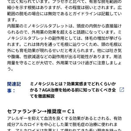
て広く知られています。プラセボと比べて、有意な脱毛範囲の
縮小を示す根拠はありますが、その程度は弱いとされます。広
範囲の脱毛の場合には無効であるとガイドラインは記載してい
ます。
内服薬のミノキシジルタブレットは、頭皮の内側から直接届け
られるので、外用薬の効果を超えると話題になっています。ミ
ノキシジルタブレットの副作用としては、体毛の増加が挙げら
れます。これは体内を通って毛根に辿りつくため、頭の毛根以
外にも育毛効果が現れるせいだと考えられます。他には吐き気
や腹痛、性欲減退などの副作用が出る可能性があります。用法
用量を守ることが大切で、外用薬ではつけ過ぎに注意しましょ
う。
関連記
ミノキシジルとは？効果実感までどれくらいか
かる？AGA治療を始める前に知っておくべき全
事：
てを徹底解説
セファランチン→推奨度＝Ｃ1
アレルギーを抑えて血流を良くする効果があるとされる、有効
成分アルカロイドを中心とした薬で脱毛症の治療に使われま
す。アルカロイドは生薬として使われてきた長い歴史を持った