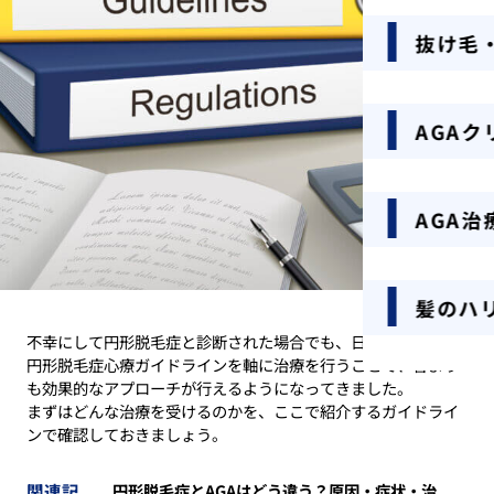
抜け毛
AGA
AGA治
髪のハ
不幸にして円形脱毛症と診断された場合でも、日本皮膚科学会
円形脱毛症心療ガイドラインを軸に治療を行うことで、昔より
も効果的なアプローチが行えるようになってきました。
まずはどんな治療を受けるのかを、ここで紹介するガイドライ
ンで確認しておきましょう。
関連記
円形脱毛症とAGAはどう違う？原因・症状・治