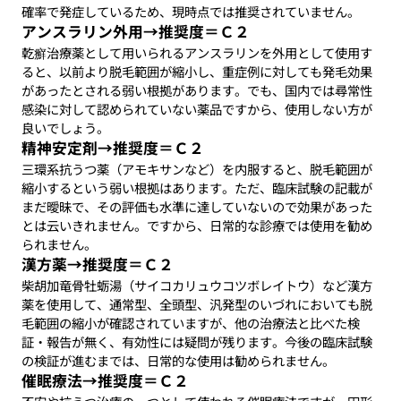
確率で発症しているため、現時点では推奨されていません。
アンスラリン外用→推奨度＝Ｃ２
乾癬治療薬として用いられるアンスラリンを外用として使用す
ると、以前より脱毛範囲が縮小し、重症例に対しても発毛効果
があったとされる弱い根拠があります。でも、国内では尋常性
感染に対して認められていない薬品ですから、使用しない方が
良いでしょう。
精神安定剤→推奨度＝Ｃ２
三環系抗うつ薬（アモキサンなど）を内服すると、脱毛範囲が
縮小するという弱い根拠はあります。ただ、臨床試験の記載が
まだ曖昧で、その評価も水準に達していないので効果があった
とは云いきれません。ですから、日常的な診療では使用を勧め
られません。
漢方薬→推奨度＝Ｃ２
柴胡加竜骨牡蛎湯（サイコカリュウコツボレイトウ）など漢方
薬を使用して、通常型、全頭型、汎発型のいづれにおいても脱
毛範囲の縮小が確認されていますが、他の治療法と比べた検
証・報告が無く、有効性には疑問が残ります。今後の臨床試験
の検証が進むまでは、日常的な使用は勧められません。
催眠療法→推奨度＝Ｃ２