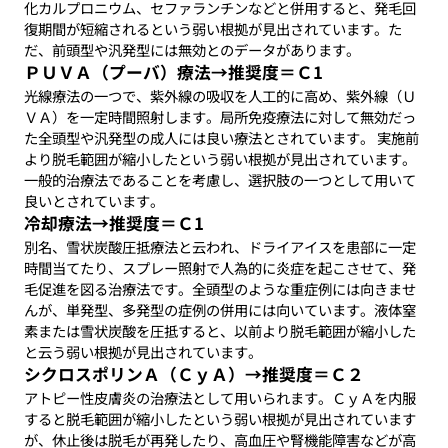
化カルプロニウム、セファランチンなどと併用すると、発毛回
復期間が短縮されるという弱い根拠が見出されています。た
だ、前頭型や汎発型には無効とのデータがあります。
ＰＵＶＡ（プーバ）療法→推奨度＝Ｃ1
光線療法の一つで、紫外線の吸収を人工的に高め、紫外線（Ｕ
ＶＡ）を一定時間照射します。局所免疫療法に対して無効だっ
た全頭型や汎発型の成人には良い療法とされています。 実施前
より脱毛範囲が縮小したという弱い根拠が見出されています。
一般的治療法であることを考慮し、選択肢の一つとして用いて
良いとされています。
冷却療法→推奨度＝Ｃ1
別名、雪状炭酸圧抵療法と云われ、ドライアイスを患部に一定
時間当てたり、スプレー照射で人為的に炎症を起こさせて、発
毛促進を図る治療法です。全頭型のような重症例には向きませ
んが、単発型、多発型の症例の併用には向いています。液体窒
素または雪状炭酸を圧抵すると、以前より脱毛範囲が縮小した
と云う弱い根拠が見出されています。
シクロスポリンＡ（ＣｙＡ）→推奨度＝Ｃ２
アトピー性皮膚炎の治療法として用いられます。ＣｙＡを内服
すると脱毛範囲が縮小したという弱い根拠が見出されています
が、休止後は脱毛が再発したり、高血圧や腎機能障害などが高