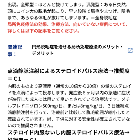
出現。全頭型：ほとんど抜けてしまう。汎発型：ある日突然、
頭にコイン大の脱毛が起こり、早い段階で眉毛やまつげ、陰毛
まで、あらゆる体毛が抜けてしまいます。＝全身脱毛症
局所免疫療法の効果、治療方法、向いていない症例について、
詳しくは以下の記事をご覧ください。
関連記
円形脱毛症を治せる局所免疫療法のメリット・
デメリット
事：
点滴静脈注射によるステロイドパルス療法→推奨度
＝Ｃ1
内服のものより高濃度（通常の10倍から20倍）の量のステロイ
ドを点滴によって投与します。発症後６ヶ月以内の急速に症状
が進行した成人には用いて良いとされている治療法です。メチ
ルプレドニゾロン500mg/日、または8mg/kg/日、３日連続点
滴静脈注射を行って、治療前と比較して脱毛範囲が縮小したと
確認されています。尚、子供に対する安全性は確立されていな
いので推奨されません。
ステロイド内服ないし内服ステロイドパルス療法→