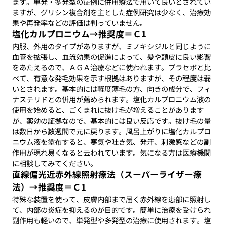
ます。単発・多発型の症例に併用療法で用いて良いとされてい
ますが、グリシン複合剤を主とした症例研究は少なく、治療効
果や再発率などの評価は判っていません。
塩化カルプロニウム→推奨度＝Ｃ1
内服、外用のタイプがありますが、ミノキシジルと同じように
血管を拡張し、血流効果の促進によって、髪や頭皮に良い影響
をあたえるので、ＡＧＡ治療などに使われます。プラセボと比
べて、有意な発毛効果を示す根拠はありますが、その程度は弱
いとされます。基本的には軽度薄毛の方、向きの成分で、フィ
ナステリドとの併用が薦められます。塩化カルプロニウム液の
使用を始めると、ごくまれに抜け毛が増えることがあります
が、薬効の証拠なので、基本的には良い反応です。抜け毛の量
は数日から数週間で元に戻ります。風呂上がりに塩化カルプロ
ニウム液を塗布すると、寒気や吐き気、発汗、刺激感などの副
作用が現れ易くなると云われています。気になる方は医療機関
に相談してみてください。
直線偏光近赤外線照射療法（スーパーライザー療
法）→推奨度＝Ｃ1
特殊な装置を使って、皮膚内部まで届く赤外線を患部に照射し
て、内部の炎症を抑えるのが目的です。簡単に治療を受けられ
副作用も軽いので、単発型や多発型の治療に使用されます。塩