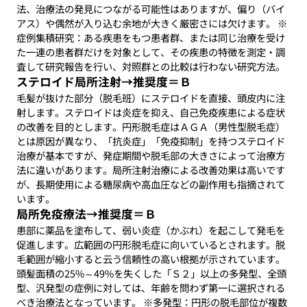
法、治療法の発見につながる可能性はありますが、偏り（バイ
アス）や偶然が入り込む余地が大きく厳密さには欠けます。 ※
症例集積研究：ある疾患をもつ患者群、または同じ治療を受け
た一連の患者群だけを対象として、その疾患の特徴を測定・調
査して研究報告を行い、対照群との比較は行わない研究方法。
ステロイド局所注射→推奨度＝Ｂ
毛髪が抜けた部分（脱毛班）にステロイドを直接、頭皮内に注
射します。ステロイドは炎症を抑え、自己免疫疾患による症状
の改善を目的とします。円形脱毛症はＡＧＡ（男性型脱毛症）
とは原因が異なり、「抗炎症」「免疫抑制」を持つステロイド
治療が基本ですが、発症期間や脱毛部の大きさによって治療方
法に違いがあります。局所注射治療による改善効果は高いです
が、長期使用による糖尿病や高血圧などの副作用も指摘されて
います。
局所免疫療法→推奨度＝Ｂ
患部に薬品を塗布して、弱い炎症（かぶれ）を起こして発毛を
促進します。広範囲の円形脱毛症に向いているとされます。脱
毛範囲が縮小すると云う信頼性の高い根拠が示されています。
頭髪面積の25%～49%を失くした「Ｓ２」以上の多発型、全頭
型、汎発型の症例に対しては、年齢を問わず第一に選択される
べき治療法となっています。 ※多発型：円形の脱毛部位が複数