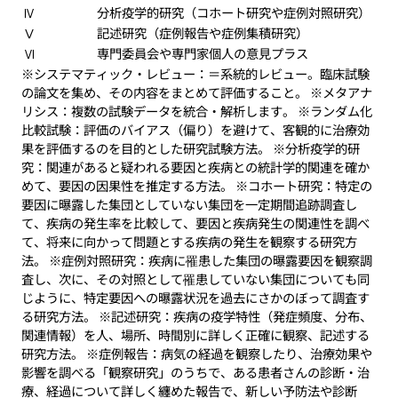
Ⅳ
分析疫学的研究（コホート研究や症例対照研究）
Ⅴ
記述研究（症例報告や症例集積研究）
Ⅵ
専門委員会や専門家個人の意見プラス
※システマティック・レビュー：＝系統的レビュー。臨床試験
の論文を集め、その内容をまとめて評価すること。 ※メタアナ
リシス：複数の試験データを統合・解析します。 ※ランダム化
比較試験：評価のバイアス（偏り）を避けて、客観的に治療効
果を評価するのを目的とした研究試験方法。 ※分析疫学的研
究：関連があると疑われる要因と疾病との統計学的関連を確か
めて、要因の因果性を推定する方法。 ※コホート研究：特定の
要因に曝露した集団としていない集団を一定期間追跡調査し
て、疾病の発生率を比較して、要因と疾病発生の関連性を調べ
て、将来に向かって問題とする疾病の発生を観察する研究方
法。 ※症例対照研究：疾病に罹患した集団の曝露要因を観察調
査し、次に、その対照として罹患していない集団についても同
じように、特定要因への曝露状況を過去にさかのぼって調査す
る研究方法。 ※記述研究：疾病の疫学特性（発症頻度、分布、
関連情報）を人、場所、時間別に詳しく正確に観察、記述する
研究方法。 ※症例報告：病気の経過を観察したり、治療効果や
影響を調べる「観察研究」のうちで、ある患者さんの診断・治
療、経過について詳しく纏めた報告で、新しい予防法や診断