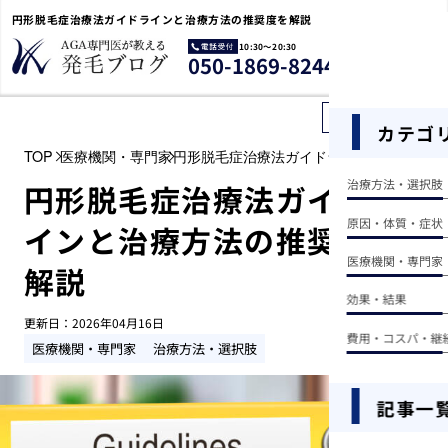
円形脱毛症治療法ガイドラインと治療方法の推奨度を解説
10:30〜20:30
電
050-1869-8244
話
受
付
記事を探す
カテゴ
TOP
医療機関・専門家
円形脱毛症治療法ガイドラインと治療方法
治療方法・選択肢
円形脱毛症治療法ガイドラ
原因・体質・症状
インと治療方法の推奨度を
医療機関・専門家
解説
効果・結果
更新日：
2026年04月16日
費用・コスパ・継
医療機関・専門家
治療方法・選択肢
記事一