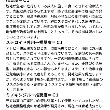
推奨度＝Ｃ1
脱毛が急速に進行している成人に施して良いとされる治療法で
す。内服効果は認められますが、終了後に高確率で脱毛が再発
することや、肥満や糖尿病、月経不順などの副作用を引き起こ
すことが確認されています。経口ステロイドパルス療法では、
重症患者に対しても高い発毛効果が得られましたが、いずれも
副作用が治療効果を上回ることもあって、その根拠は疑わしい
ものとされています。
ステロイド外用→推奨度＝Ｃ1
アトピー性皮膚炎をはじめ、皮膚疾患ではごく一般的に外用薬
品として、ステロイドは用いられています。全病型の第一選択
肢として推奨されていますが、一定の回復効果は認められて
も、有益性のある実証はされていません。また、全頭型や汎発
型には期待できないとの報告もあります。ステロイド治療は自
己免疫疾患による炎症を抑えることで、発毛効果を促進します
が、次のような副作用が心配されます。 ・副作用１：感染症の
リスクが高まる ・副作用２：ステロイド糖尿病の発症 ・副作用
３：高血圧
ミノキシジル→推奨度＝Ｃ1
元来は高血圧緩和の血管拡張薬として使用されていましたが、
脱毛症回復程度の育毛効果が発見され、現在では育毛成分とし