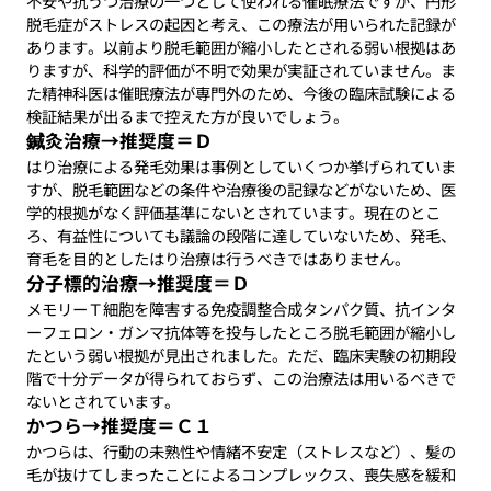
不安や抗うつ治療の一つとして使われる催眠療法ですが、円形
脱毛症がストレスの起因と考え、この療法が用いられた記録が
あります。以前より脱毛範囲が縮小したとされる弱い根拠はあ
りますが、科学的評価が不明で効果が実証されていません。ま
た精神科医は催眠療法が専門外のため、今後の臨床試験による
検証結果が出るまで控えた方が良いでしょう。
鍼灸治療→推奨度＝Ｄ
はり治療による発毛効果は事例としていくつか挙げられていま
すが、脱毛範囲などの条件や治療後の記録などがないため、医
学的根拠がなく評価基準にないとされています。現在のとこ
ろ、有益性についても議論の段階に達していないため、発毛、
育毛を目的としたはり治療は行うべきではありません。
分子標的治療→推奨度＝Ｄ
メモリーＴ細胞を障害する免疫調整合成タンパク質、抗インタ
ーフェロン・ガンマ抗体等を投与したところ脱毛範囲が縮小し
たという弱い根拠が見出されました。ただ、臨床実験の初期段
階で十分データが得られておらず、この治療法は用いるべきで
ないとされています。
かつら→推奨度＝Ｃ１
かつらは、行動の未熟性や情緒不安定（ストレスなど）、髪の
毛が抜けてしまったことによるコンプレックス、喪失感を緩和