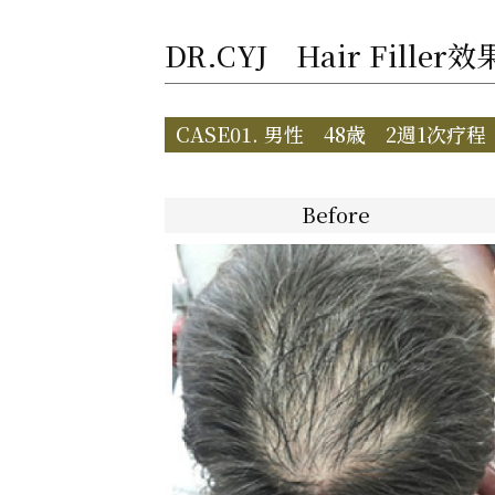
DR.CYJ Hair Filler
CASE01. 男性 48歳 2週1次疗
Before