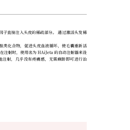
因子直接注入头皮的稀疏部分。 通过激活头发稀
毛发再生肽类化合物，促进头皮血液循环，使毛囊重新活
射时，使用名为 HAiJeta 的自动注射器来设
地注射，几乎没有疼痛感，无需麻醉即可进行治