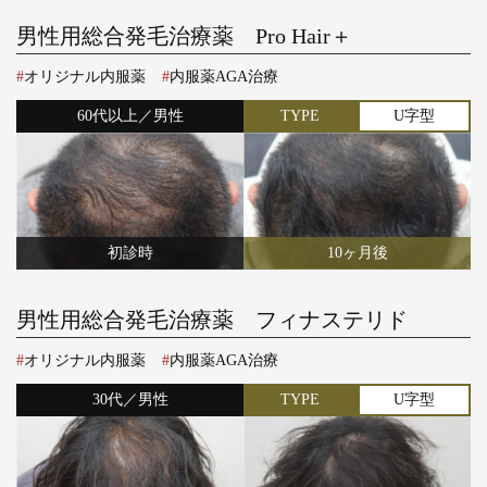
男性用総合発毛治療薬 Pro Hair＋
オリジナル内服薬
内服薬AGA治療
60代以上／男性
TYPE
U字型
初診時
10ヶ月後
男性用総合発毛治療薬 フィナステリド
オリジナル内服薬
内服薬AGA治療
30代／男性
TYPE
U字型