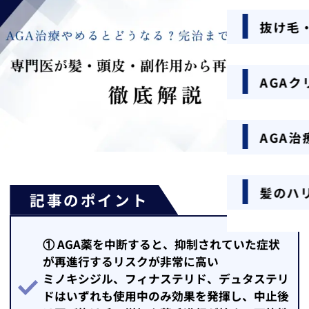
抜け毛
AGA
AGA治
髪のハ
記事のポイント
① AGA薬を中断すると、抑制されていた症状
が再進行するリスクが非常に高い
ミノキシジル、フィナステリド、デュタステリ
ドはいずれも使用中のみ効果を発揮し、中止後