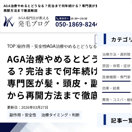
AGA治療やめるとどうなる？完治まで何年続ける？専門医が髪・頭皮・副作用から
再開方法まで徹底解説
10:30〜20:30
電
050-1869-8244
話
受
付
カテゴ
記事を探す
TOP
副作用・安全性
AGA治療やめるとどうなる？完治まで何年続
治療方法・選択肢
AGA治療やめるとどうな
原因・体質・症状
る？完治まで何年続ける？
医療機関・専門家
専門医が髪・頭皮・副作用
効果・結果
から再開方法まで徹底解説
費用・コスパ・継
更新日：
2026年03月27日
副作用・安全性
治療タイミング・判断
記事一