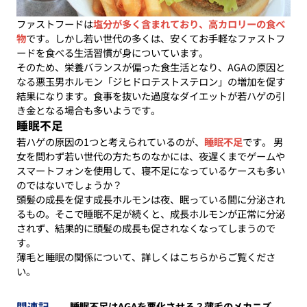
ファストフードは
塩分が多く含まれており、高カロリーの食べ
物
です。しかし若い世代の多くは、安くてお手軽なファストフ
ードを食べる生活習慣が身についています。
そのため、栄養バランスが偏った食生活となり、AGAの原因と
なる悪玉男ホルモン「ジヒドロテストステロン」の増加を促す
結果になります。食事を抜いた過度なダイエットが若ハゲの引
き金となる場合も多いようです。
睡眠不足
若ハゲの原因の1つと考えられているのが、
睡眠不足
です。 男
女を問わず若い世代の方たちのなかには、夜遅くまでゲームや
スマートフォンを使用して、寝不足になっているケースも多い
のではないでしょうか？
頭髪の成長を促す成長ホルモンは夜、眠っている間に分泌され
るもの。そこで睡眠不足が続くと、成長ホルモンが正常に分泌
されず、結果的に頭髪の成長も促されなくなってしまうので
す。
薄毛と睡眠の関係について、詳しくはこちらからご覧くださ
い。
関連記
睡眠不足はAGAを悪化させる？薄毛のメカニズ