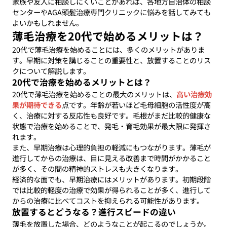
家族や友人に相談しにくいことがあれば、各地方自治体の相談
センターやAGA頭髪治療専門クリニックに悩みを話してみても
よいかもしれません。
薄毛治療を20代で始めるメリットは？
20代で薄毛治療を始めることには、多くのメリットがありま
す。早期に対策を講じることの重要性と、放置することのリス
クについて解説します。
20代で治療を始めるメリットとは？
20代で薄毛治療を始めることの最大のメリットは、
高い治療効
果が期待できる
点です。年齢が若いほど毛母細胞の活性度が高
く、治療に対する反応性も良好です。毛根がまだ比較的健康な
状態で治療を始めることで、発毛・育毛効果が最大限に発揮さ
れます。
また、早期治療は心理的負担の軽減にもつながります。薄毛が
進行してからの治療は、目に見える改善まで時間がかかること
が多く、その間の精神的ストレスも大きくなります。
経済的な面でも、早期治療にはメリットがあります。初期段階
では比較的軽度の治療で効果が得られることが多く、進行して
からの治療に比べてコストを抑えられる可能性があります。
放置するとどうなる？進行スピードの違い
薄毛を放置した場合、どのようなことが起こるのでしょうか。