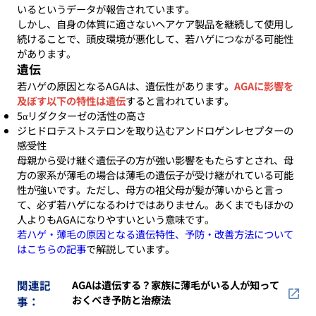
いるというデータが報告されています。
しかし、自身の体質に適さないヘアケア製品を継続して使用し
続けることで、頭皮環境が悪化して、若ハゲにつながる可能性
があります。
遺伝
若ハゲの原因となるAGAは、遺伝性があります。
AGAに影響を
及ぼす以下の特性は遺伝
すると言われています。
5αリダクターゼの活性の高さ
ジヒドロテストステロンを取り込むアンドロゲンレセプターの
感受性
母親から受け継ぐ遺伝子の方が強い影響をもたらすとされ、母
方の家系が薄毛の場合は薄毛の遺伝子が受け継がれている可能
性が強いです。ただし、母方の祖父母が髪が薄いからと言っ
て、必ず若ハゲになるわけではありません。あくまでもほかの
人よりもAGAになりやすいという意味です。
若ハゲ・薄毛の原因となる遺伝特性、予防・改善方法について
はこちらの記事
で解説しています。
関連記
AGAは遺伝する？家族に薄毛がいる人が知って
おくべき予防と治療法
事：