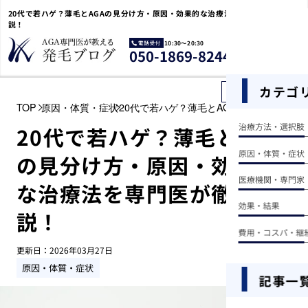
20代で若ハゲ？薄毛とAGAの見分け方・原因・効果的な治療法を専門医が徹底解
説！
10:30〜20:30
電
050-1869-8244
話
受
付
カテゴ
記事を探す
TOP
原因・体質・症状
20代で若ハゲ？薄毛とAGAの見分け方・
治療方法・選択肢
20代で若ハゲ？薄毛とAGA
原因・体質・症状
の見分け方・原因・効果的
医療機関・専門家
な治療法を専門医が徹底解
効果・結果
説！
費用・コスパ・継
更新日：
2026年03月27日
原因・体質・症状
記事一