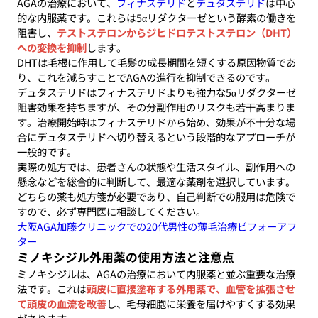
AGAの治療において、
フィナステリド
と
デュタステリド
は中心
的な内服薬です。これらは5αリダクターゼという酵素の働きを
阻害し、
テストステロンからジヒドロテストステロン（DHT）
への変換を抑制
します。
DHTは毛根に作用して毛髪の成長期間を短くする原因物質であ
り、これを減らすことでAGAの進行を抑制できるのです。
デュタステリドはフィナステリドよりも強力な5αリダクターゼ
阻害効果を持ちますが、その分副作用のリスクも若干高まりま
す。治療開始時はフィナステリドから始め、効果が不十分な場
合にデュタステリドへ切り替えるという段階的なアプローチが
一般的です。
実際の処方では、患者さんの状態や生活スタイル、副作用への
懸念などを総合的に判断して、最適な薬剤を選択しています。
どちらの薬も処方箋が必要であり、自己判断での服用は危険で
すので、必ず専門医に相談してください。
大阪AGA加藤クリニックでの20代男性の薄毛治療ビフォーアフ
ター
ミノキシジル外用薬の使用方法と注意点
ミノキシジルは、AGAの治療において内服薬と並ぶ重要な治療
法です。これは
頭皮に直接塗布する外用薬で、血管を拡張させ
て頭皮の血流を改善
し、毛母細胞に栄養を届けやすくする効果