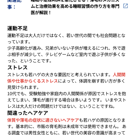
ムと治療効果を高める睡眠習慣の作り方を専門
事：
医が解説！
運動不足
運動不足は大人だけではなく、若い世代の間でも社会問題とな
っています。
少子高齢化が進み、兄弟がいない子供が増えるにつれ、外で遊
ぶ相手が減少して、テレビゲームなど室内で遊ぶ子供が多くな
った、ということです。
ストレス
ストレスも若ハゲの大きな要因だと考えられています。
人間関
係や仕事からくるストレス
によって、体調を崩す若い方が多く
見受けられます。
10代でも、受験勉強や家庭内の人間関係が原因でストレスを抱
えてしまい、薄毛が進行する場合は多いようです。 いまやスト
レスは大人だけの問題だけではない、ということですね。
間違ったヘアケア
体質や薄毛の症状に適さないヘアケア
も若ハゲの原因となりま
す。基本的に、市販の育毛剤は未成年では使用できません。 あ
る調査では男性女性ともに、若い世代の美容の意識が高まって