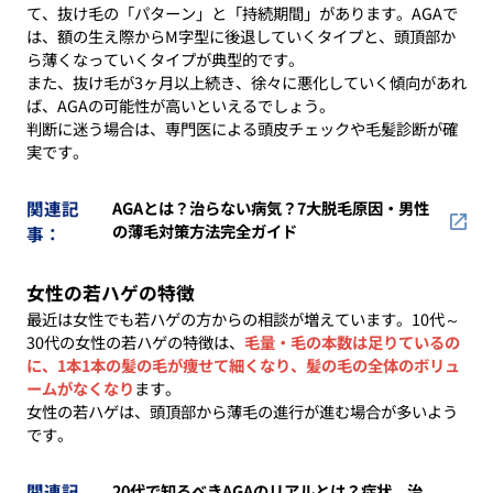
て、抜け毛の「パターン」と「持続期間」があります。AGAで
は、額の生え際からM字型に後退していくタイプと、頭頂部か
ら薄くなっていくタイプが典型的です。
また、抜け毛が3ヶ月以上続き、徐々に悪化していく傾向があれ
ば、AGAの可能性が高いといえるでしょう。
判断に迷う場合は、専門医による頭皮チェックや毛髪診断が確
実です。
関連記
AGAとは？治らない病気？7大脱毛原因・男性
の薄毛対策方法完全ガイド
事：
女性の若ハゲの特徴
最近は女性でも若ハゲの方からの相談が増えています。10代～
30代の女性の若ハゲの特徴は、
毛量・毛の本数は足りているの
に、1本1本の髪の毛が痩せて細くなり、髪の毛の全体のボリュ
ームがなくなり
ます。
女性の若ハゲは、頭頂部から薄毛の進行が進む場合が多いよう
です。
関連記
20代で知るべきAGAのリアルとは？症状、治