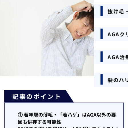
抜け毛
AGA
AGA治
髪のハ
記事のポイント
① 若年層の薄毛・「若ハゲ」はAGA以外の要
因も併存する可能性