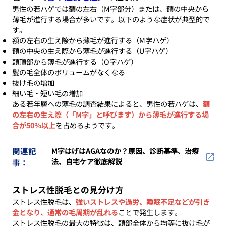
男性の若ハゲでは額の左右（M字部分）または、額の中央から
薄毛が進行する場合が多いです。以下のような症状が典型的で
す。
額の左右の生え際から薄毛が進行する（M字ハゲ）
額の中央の生え際から薄毛が進行する（U字ハゲ）
頭頂部から薄毛が進行する（O字ハゲ）
髪の毛全体のボリュームがなくなる
抜け毛の増加
細い毛・短い毛の増加
ある若年層への薄毛の調査結果によると、男性の若ハゲは、
額
の左右の生え際（「M字」と呼びます）から薄毛が進行する場
合が50％以上
を占めるようです。
関連記
M字はげはAGAなのか？原因、診断基準、治療
法、自宅ケア徹底解説
事：
ストレス性脱毛との見分け方
ストレス性脱毛は、
強いストレスや過労、睡眠不足などが引き
金となり、通常の毛周期が乱れる
ことで発生します。
ストレス性脱毛の最大の特徴は、頭部全体から均等に抜け毛が