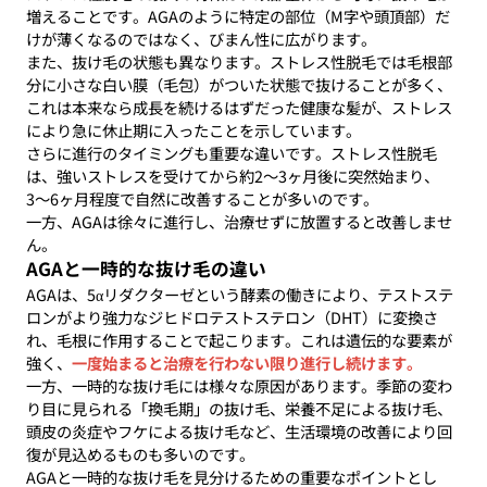
増えることです。AGAのように特定の部位（M字や頭頂部）だ
けが薄くなるのではなく、びまん性に広がります。
また、抜け毛の状態も異なります。ストレス性脱毛では毛根部
分に小さな白い膜（毛包）がついた状態で抜けることが多く、
これは本来なら成長を続けるはずだった健康な髪が、ストレス
により急に休止期に入ったことを示しています。
さらに進行のタイミングも重要な違いです。ストレス性脱毛
は、強いストレスを受けてから約2〜3ヶ月後に突然始まり、
3〜6ヶ月程度で自然に改善することが多いのです。
一方、AGAは徐々に進行し、治療せずに放置すると改善しませ
ん。
AGAと一時的な抜け毛の違い
AGAは、5αリダクターゼという酵素の働きにより、テストステ
ロンがより強力なジヒドロテストステロン（DHT）に変換さ
れ、毛根に作用することで起こります。これは遺伝的な要素が
強く、
一度始まると治療を行わない限り進行し続けます。
一方、一時的な抜け毛には様々な原因があります。季節の変わ
り目に見られる「換毛期」の抜け毛、栄養不足による抜け毛、
頭皮の炎症やフケによる抜け毛など、生活環境の改善により回
復が見込めるものも多いのです。
AGAと一時的な抜け毛を見分けるための重要なポイントとし