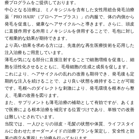
療プログラムをご提供しております。
中心となる治療は、ミノキシジルを含有した女性用総合発毛治療
薬「PRO HAIR⁺（プロヘアープラス）」の内服で、体の内側から
発毛を促進し、健康なヘアサイクルへと導きます。さらに、頭皮
に直接作用する外用ミノキシジルを併用することで、毛包に対し
て相乗的な効果が期待できます。
より高い効果を求める方には、先進的な再生医療技術を応用した
注入治療もご用意しています。
薄毛が気になる部分に直接注射することで細胞増殖を促進し、細
胞を活性化させるとともに、毛母細胞の生成と成長を促します。
これにより、ヘアサイクルの乱れの改善も期待でき、発毛後も定
期的な注入を続けることで、より良い状態を維持することが可能
です。毛根へのダイレクトな刺激により、発毛環境を根本から整
え、毛量の改善を図ります。
また、サプリメントも薄毛治療の補助として有効ですが、あくま
で医療による根本治療を補完する位置づけであり、単独での改善
は難しいとされています。
当院では、一人ひとりの頭皮・毛髪の状態や体質、ライフスタイ
ルに合わせたオーダーメイドの治療プランを策定し、安全性と効
果の両立を重視した治療を行っております。