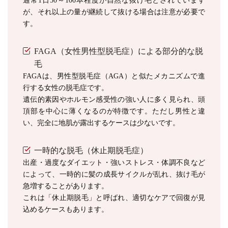
通常1日50～100本程度が自然な抜け毛とされています
が、それ以上の量が継続して抜ける場合は注意が必要で
す。
FAGA（女性男性型脱毛症）による部分的な脱
毛
FAGAは、男性型脱毛症（AGA）と似たメカニズムで進
行する女性の脱毛症です。
遺伝的素因やホルモン感受性の強い人に多く見られ、頭
頂部を中心に薄くなるのが特徴です。ただし男性と違
い、完全に地肌が露出するケースは少ないです。
一時的な脱毛（休止期脱毛症）
出産・過度なダイエット・強いストレス・体調不良など
によって、一時的に髪の成長サイクルが乱れ、抜け毛が
急増することがあります。
これは「休止期脱毛」と呼ばれ、適切なケアで回復が見
込めるケースもあります。