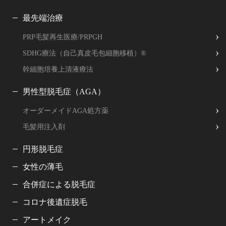
最先端治療
PRP毛髪再生医療/PRPGH
SDHG療法（自己真皮毛包細胞移植）®
幹細胞培養上清液療法
男性型脱毛症（AGA）
オーダーメイドAGA処方薬
毛髪用注入剤
円形脱毛症
女性の薄毛
合併症による脱毛症
コロナ後遺症脱毛
アートメイク