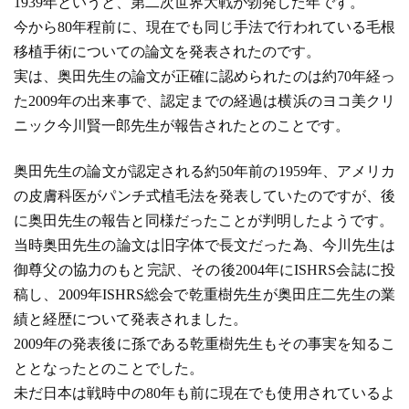
1939年というと、第二次世界大戦が勃発した年です。
今から80年程前に、現在でも同じ手法で行われている毛根
移植手術についての論文を発表されたのです。
実は、奥田先生の論文が正確に認められたのは約70年経っ
た2009年の出来事で、認定までの経過は横浜のヨコ美クリ
ニック今川賢一郎先生が報告されたとのことです。
奥田先生の論文が認定される約50年前の1959年、アメリカ
の皮膚科医がパンチ式植毛法を発表していたのですが、後
に奥田先生の報告と同様だったことが判明したようです。
当時奥田先生の論文は旧字体で長文だった為、今川先生は
御尊父の協力のもと完訳、その後2004年にISHRS会誌に投
稿し、2009年ISHRS総会で乾重樹先生が奥田庄二先生の業
績と経歴について発表されました。
2009年の発表後に孫である乾重樹先生もその事実を知るこ
ととなったとのことでした。
未だ日本は戦時中の80年も前に現在でも使用されているよ