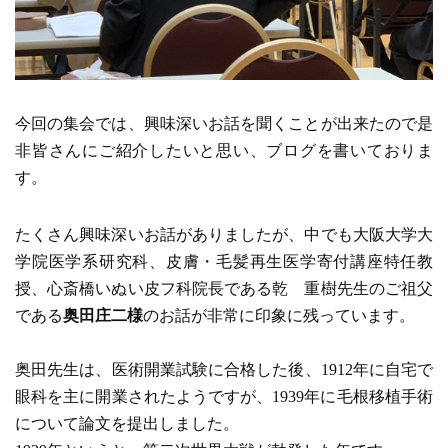
今回
の集会では、興
味深いお
話を
聞
くことが出来たので是
非皆さんにご紹介したいと思い、ブログを書いておりま
す。
たくさん興味深いお話がありましたが、中でも大阪大学大
学院医学系研究科、皮膚・毛髪再生医学寄付講座特任教
授、心斎橋いぬい皮フ科院長である乾 重樹先生のご祖父
である
奥田庄二様
のお話が非常に印象に残っています。
奥田先生は、医術開業試験に合格した後、1912年に自宅で
眼科を主に開業されたようですが、1939年に毛根移植手術
について論文を提出しました。