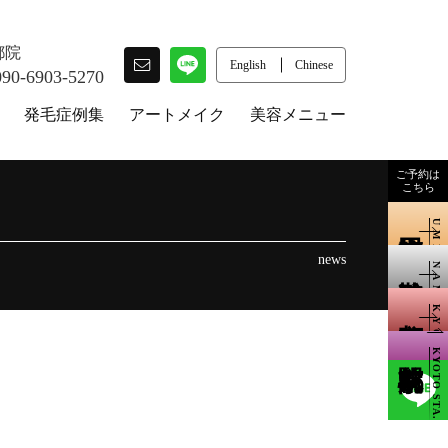
都院
English
Chinese
090-6903-5270
発毛症例集
アートメイク
美容メニュー
ご予約は
こちら
UMEDA
news
NAMBA
KYOTO
KYOTO STA.