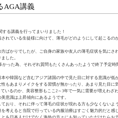
AGA講義
関する講義を行ってまいりました！
指されている生徒様に向けて、薄毛がどのようにして起こるの
の方ばかりでしたが、ご自身の家族や友人の薄毛症状を気にさ
りました。
が多かった為、それぞれ質問もたくさんあったようで終了予定時
日本や韓国など含むアジア諸国の中で見た目に対する意識が低
女性もあまりメイクをする習慣が無かったり、あまり見た目に
しているのか、美容整形もここ2～3年で一気に需要が増えわざ
の美意識は上昇傾向にあるようです。
しており、それに伴って薄毛の症状が現れる方も少なくないよ
担を考えると当院で行っている内服治療はすごく魅力的だと感
ことを日本人だけでなく海外の方々にも知っていただけたらお