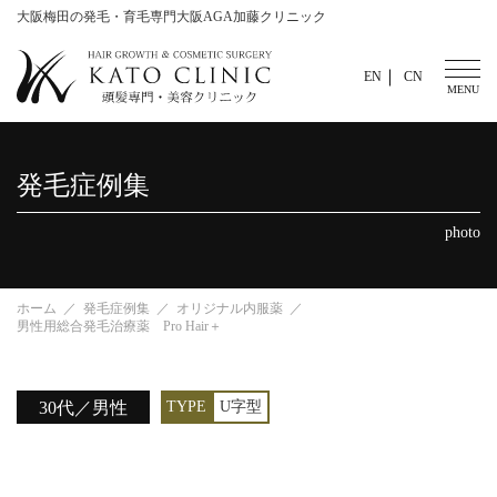
大阪梅田の発毛・育毛専門大阪AGA加藤クリニック
EN
CN
発毛症例集
photo
ホーム
発毛症例集
オリジナル内服薬
男性用総合発毛治療薬 Pro Hair＋
30代／男性
TYPE
U字型