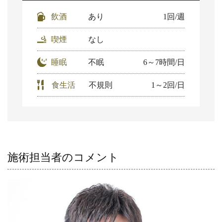
飲酒
あり
1回/週
喫煙
なし
睡眠
不眠
6～7時間/日
食生活
不規則
1～2回/日
施術担当者のコメント