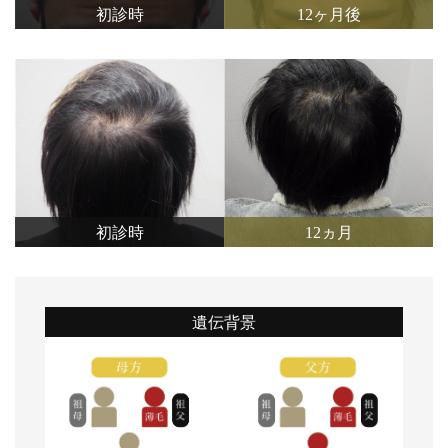
初診時
12ヶ月後
初診時
12ヵ月
遺伝背景