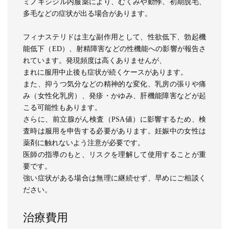
ミノキシジル内服薬により、むくみや動悸、初期脱毛、
多毛などの症状が出る場合があります。
フィナステリドは主な副作用として、性欲低下、勃起機
能低下（ED）、射精障害などの性機能への影響が報告さ
れています。発現頻度は高くありませんが、
まれに服用中止後も症状が続くケースがあります。
また、抑うつ気分などの精神的な変化、乳房の張りや痛
み（女性化乳房）、発疹・かゆみ、肝機能障害などが起
こる可能性もあります。
さらに、前立腺がん検査（PSA値）に影響するため、検
査時は服用を申告する必要があります。妊娠中の女性は
薬剤に触れないよう注意が必要です。
医師の指導のもと、リスクを理解して使用することが重
要です。
強い症状がある場合は無理に継続せず、早めにご相談く
ださい。
治療費用