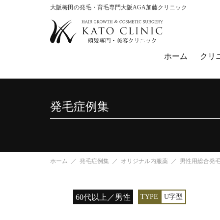
大阪梅田の発毛・育毛専門大阪AGA加藤クリニック
ホーム
クリ
発毛症例集
ホーム
発毛症例集
オリジナル内服薬
男性用総合発毛治
60代以上／男性
TYPE
U字型