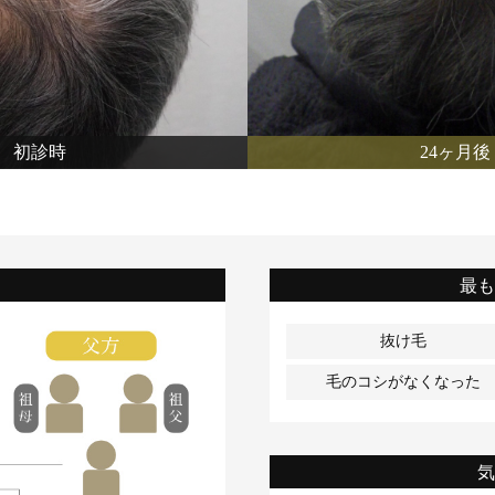
初診時
24ヶ月後
最
抜け毛
毛のコシがなくなった