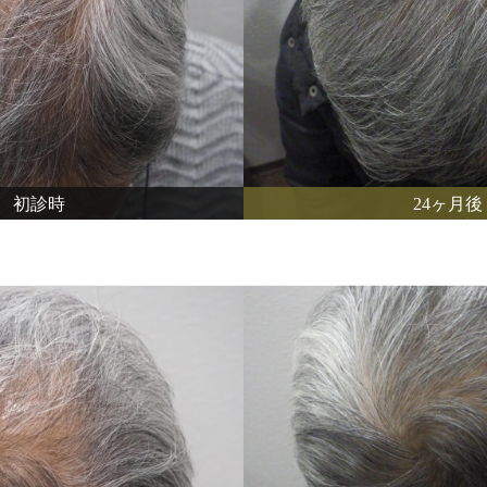
初診時
24ヶ月後