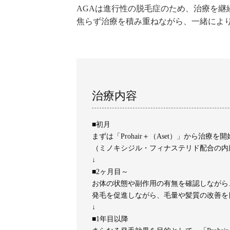
AGAは進行性の脱毛症のため、治療を
焦らず治療を積み重ねながら、一緒によ
治療内容
■初月
まずは「Prohair＋（Aset）」から治療を
（ミノキシジル・フィナステリド配合の内
↓
■2ヶ月目～
お体の状態や副作用の有無を確認しながら、「P
発毛を促進しながら、毛量や髪質の改善を
↓
■1年目以降