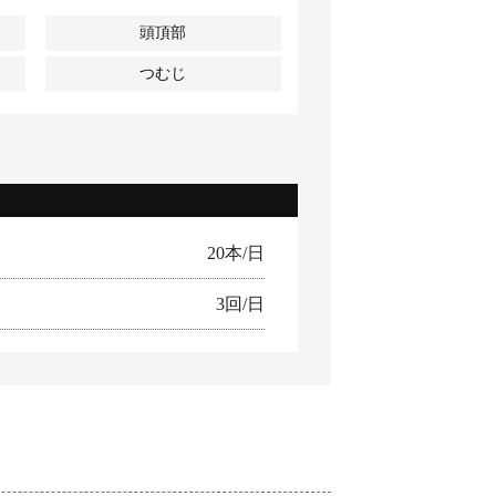
頭頂部
つむじ
20本/日
3回/日