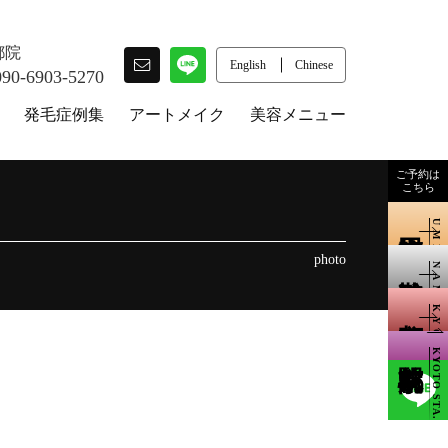
都院
English
Chinese
090-6903-5270
発毛症例集
アートメイク
美容メニュー
ご予約は
こちら
UMEDA
photo
NAMBA
KYOTO
KYOTO STA.