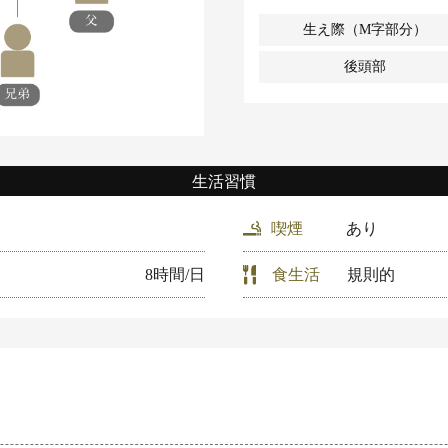
生え際（M字部分）
後頭部
生活習慣
喫煙
あり
8時間/日
食生活
規則的