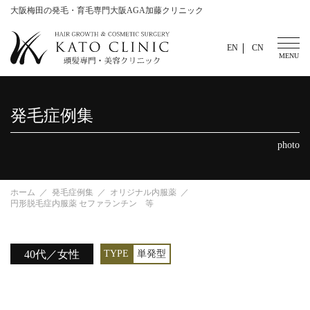
大阪梅田の発毛・育毛専門大阪AGA加藤クリニック
EN
CN
発毛症例集
photo
ホーム
発毛症例集
オリジナル内服薬
円形脱毛症内服薬 セファランチン 等
40代／女性
TYPE
単発型