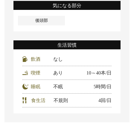
気になる部分
後頭部
生活習慣
飲酒
なし
喫煙
あり
10～40本/日
睡眠
不眠
5時間/日
食生活
不規則
4回/日