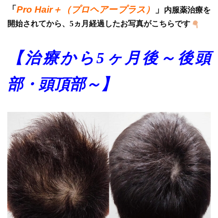
「
Pro Hair＋（プロヘアープラス）
」
内服薬治療を
開始されてから、5ヵ月経過したお写真がこちらです
【治療から5ヶ月後～後頭
部・頭頂部～】