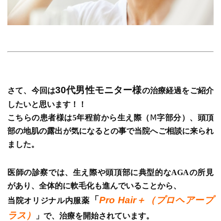
30代男性モニター様
さて、今回は
の治療経過をご紹介
したいと思います！！
こちらの患者様は5年程前から生え際（
Ⅿ
字部分）、頭頂
部の地肌の露出が気になるとの事で
当院へご相談に来られ
ました。
医師の診察では、生え際や頭頂部に典型的なAGAの所見
があり、全体的に軟毛化も進んでいることから、
「
Pro Hair
＋（プロヘアープ
当院オリジナル内服薬
ラス）
」で、治療を開始されています。