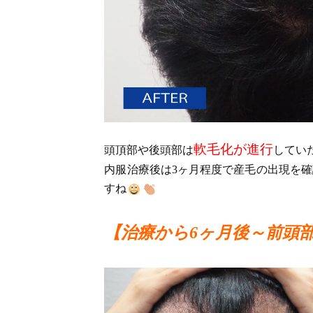
軟毛化が進行
頭頂部や後頭部は
してい
内服治療後は3ヶ月程度で産毛の出現を
すね
【治療から6ヶ月後～前頭部