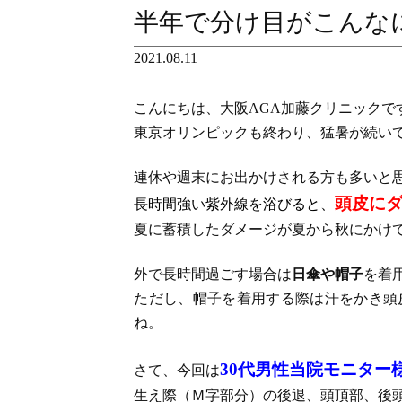
半年で分け目がこんな
2021.08.11
こんにちは、大阪AGA加藤クリニックで
東京オリンピックも終わり、猛暑が続い
連休や週末にお出かけされる方も多いと
頭皮に
長時間強い紫外線を浴びると、
夏に蓄積したダメージが夏から秋にかけ
外で長時間過ごす場合は
日傘や帽子
を着
ただし、帽子を着用する際は汗をかき頭
ね。
30代男性当院モニター
さて、今回は
生え際（Ｍ字部分）の後退、頭頂部、後