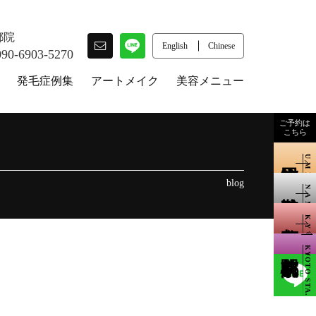
都院
English
Chinese
090-6903-5270
発毛症例集
アートメイク
美容メニュー
ご予約は
こちら
UMEDA
blog
NAMBA
KYOTO
KYOTO STA.