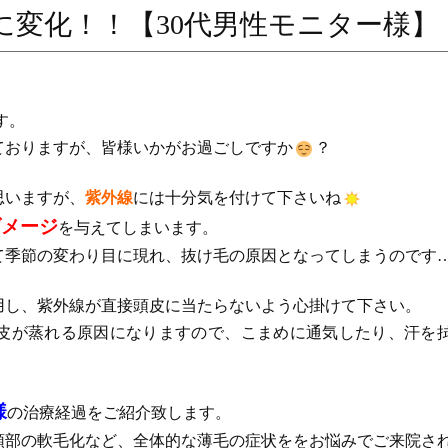
に変化！！【30代男性モニター様】
す。
ておりますが、皆様いかがお過ごしですか
？
思いますが、
紫外線
には十分気を付けて下さいね
ダメージ
を与えてしまいます。
て季節の変わり目に現れ、抜け毛の原因となってしまうのです
用し、紫外線が直接頭皮に当たらないよう心掛けて下さい。
皮が蒸れる原因になりますので、こまめに通気したり、汗を
様
の治療経過をご紹介致します。
頭部の軟毛化など、全体的な薄毛の症状ををお悩みでご来院さ