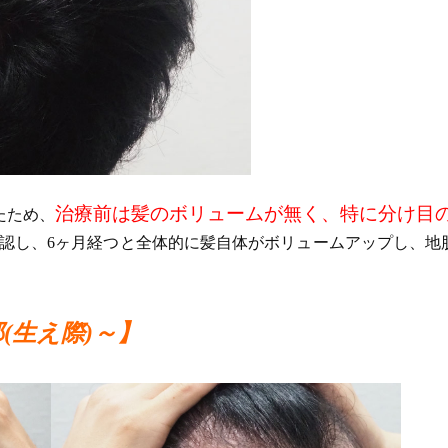
治療前は髪のボリュームが無く、特に分け目
たため、
確認し、6ヶ月経つと全体的に髪自体がボリュームアップし、地
(生え際)～】