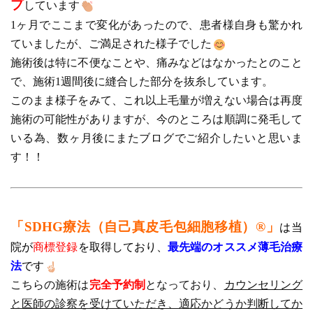
プ
しています
1ヶ月でここまで変化があったので、患者様自身も驚かれ
ていましたが、ご満足された様子でした
施術後は特に不便なことや、痛みなどはなかったとのこと
で、施術1週間後に縫合した部分を抜糸しています。
このまま様子をみて、これ以上毛量が増えない場合は再度
施術の可能性がありますが、今のところは順調に発毛して
いる為、数ヶ月後にまたブログでご紹介したいと思いま
す！！
「SDHG療法（自己真皮毛包細胞移植）®」
は当
院が
商標登録
を取得しており、
最先端のオススメ薄毛治療
法
です
こちらの施術は
完全予約制
となっており、
カウンセリング
と医師の診察を受けていただき、適応かどうか判断してか