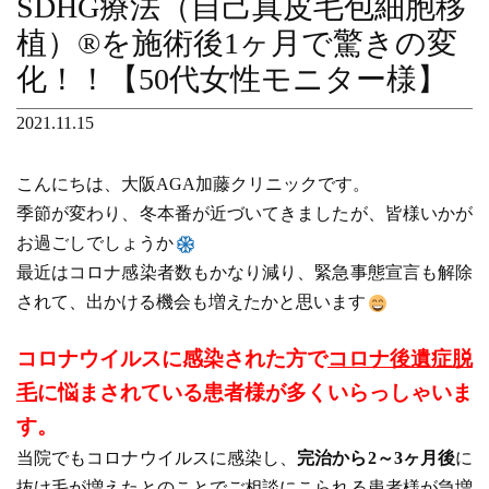
SDHG療法（自己真皮毛包細胞移
植）®を施術後1ヶ月で驚きの変
化！！【50代女性モニター様】
2021.11.15
こんにちは、大阪AGA加藤クリニックです。
季節が変わり、冬本番が近づいてきましたが、皆様いかが
お過ごしでしょうか
最近はコロナ感染者数もかなり減り、緊急事態宣言も解除
されて、出かける機会も増えたかと思います
コロナウイルスに感染された方で
コロナ後遺症脱
毛
に悩まされている患者様が多くいらっしゃいま
す。
当院でもコロナウイルスに感染し、
完治から2～3ヶ月後
に
抜け毛が増えたとのことでご相談にこられる患者様が急増