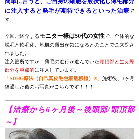
簡単に言うと、ご自身の細胞を液状化し薄毛部分
に注入すると発毛が期待できるといった治療
で
す。
モニター様は50代の女性
今回ご紹介する
で、全体的な
脱毛と軟毛化、地肌の露出が気になるとのことでご来院さ
れました。
注入箇所ですが、薄毛の進行が進んでいた
頭頂部と生え際
部分を重点的
に注入しています。
「SDHG療法（自己真皮毛包細胞移植）®」
施術後、1ヶ月
経過した後のお写真がこちらです！！！
【治療から6ヶ月後～後頭部/頭頂部
～】