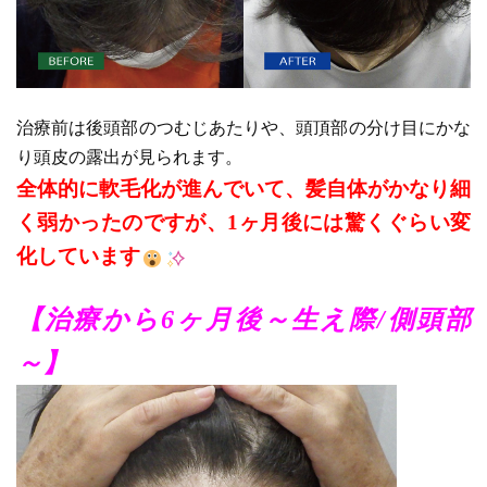
治療前は後頭部のつむじあたりや、頭頂部の分け目にかな
り頭皮の露出が見られます。
全体的に軟毛化が進んでいて、髪自体がかなり細
く弱かったのですが、1ヶ月後には驚くぐらい変
化しています
【治療から6ヶ月後～生え際/側頭部
～】