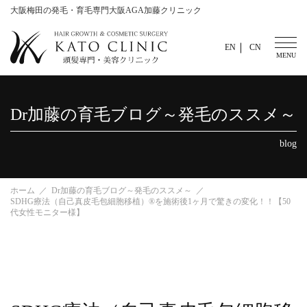
大阪梅田の発毛・育毛専門大阪AGA加藤クリニック
EN
CN
Dr加藤の育毛ブログ～発毛のススメ～
blog
ホーム
Dr加藤の育毛ブログ～発毛のススメ～
SDHG療法（自己真皮毛包細胞移植）®を施術後1ヶ月で驚きの変化！！【50
代女性モニター様】