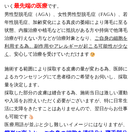
最先端の医療
いく
です。
男性型脱毛症（AGA）、女性男性型脱毛症（FAGA）、若
年性脱毛症、加齢変化による真皮の萎縮により薄毛に至る
状態、内服治療や植毛などに抵抗がある方や持病で他薄毛
治療が行えない方などが治療対象となり、
ご自身の細胞を
利用する為、副作用やアレルギーが起こる可能性が少な
く
、
安心して治療を受けていただけます
施術する範囲により採取する皮膚の量が変わる為、医師に
よるカウンセリングにて患者様のご希望をお伺いし、採取
量を決定します。
採取した部分の皮膚は縫合する為、施術当日は激しい運動
や入浴をお控えいただく必要がございますが、特に日常生
活に支障をきたすことはありませんので、翌日からお仕事
も可能です
医療用語が並ぶと少し難しいイメージにはなりますが、